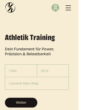
Athletik Training
Dein Fundament für Power,
Präzision & Belastbarkeit
20
Euro
1 Std.
1
20 €
S
t
Leonore-Mau-Weg
d
Weiter